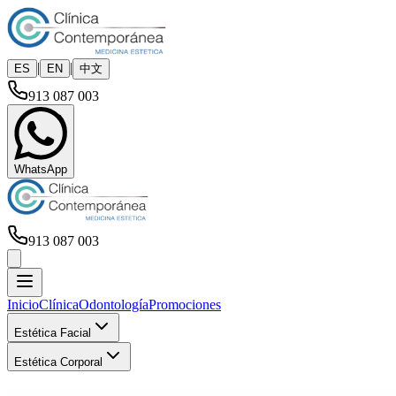
|
|
ES
EN
中文
913 087 003
WhatsApp
913 087 003
Inicio
Clínica
Odontología
Promociones
Estética Facial
Estética Corporal